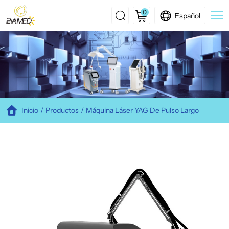
0
Español
Ultra
Pulse
LONG
PULSE
Inicio
Productos
Máquina Láser YAG De Pulso Largo