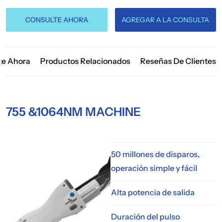
CONSULTE AHORA
AGREGAR A LA CONSULTA
te Ahora
Productos Relacionados
Reseñas De Clientes
755 &1064NM MACHINE
50 millones de disparos,
operación simple y fácil
Alta potencia de salida
Duración del pulso