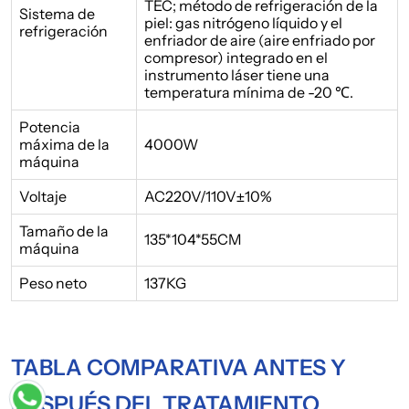
TEC; método de refrigeración de la
Sistema de
piel: gas nitrógeno líquido y el
refrigeración
enfriador de aire (aire enfriado por
compresor) integrado en el
instrumento láser tiene una
temperatura mínima de -20 ℃.
Potencia
máxima de la
4000W
máquina
Voltaje
AC220V/110V±10%
Tamaño de la
135*104*55CM
máquina
Peso neto
137KG
TABLA COMPARATIVA ANTES Y
DESPUÉS DEL TRATAMIENTO