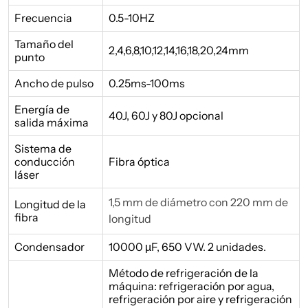
Frecuencia
0.5-10HZ
Tamaño del
2,4,6,8,10,12,14,16,18,20,24mm
punto
Ancho de pulso
0.25ms-100ms
Energía de
40J, 60J y 80J opcional
salida máxima
Sistema de
conducción
Fibra óptica
láser
1,5 mm de diámetro con 220 mm de
Longitud de la
fibra
longitud
Condensador
10000 µF, 650 VW. 2 unidades.
Método de refrigeración de la
máquina: refrigeración por agua,
refrigeración por aire y refrigeración