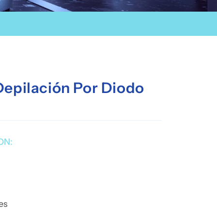
epilación Por Diodo
ON:
es