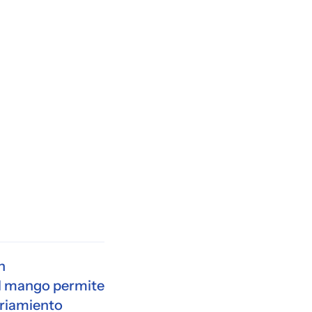
n
l mango permite
friamiento