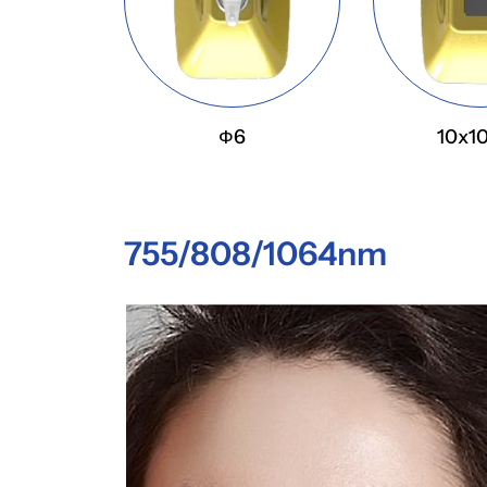
Ф6
10x
755/808/1064nm