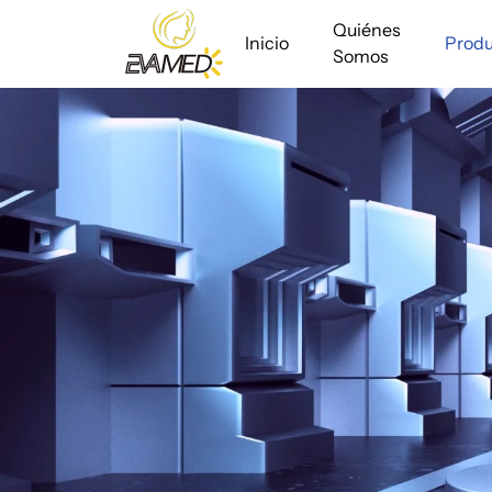
Quiénes
Inicio
Produ
Somos
808nm
Diodelaser
Hair
Removal
Machine