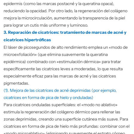
epidermis (como las marcas postacné y la queratina opaca),
reduciendo la opacidad. Por otro lado, la regeneración del colágeno
mejora la microcirculación, aumentando la transparencia de la piel
para lograr un cutis más uniforme y luminoso.
3. Reparación de cicatrices: tratamiento de marcas de acné y
cicatrices hipertróficas
El láser de picosegundos de alto rendimiento emplea un «modo de
microexfoliación» (que elimina suavemente la queratina
epidérmica) combinado con «estimulación dérmica» para tratar
específicamente las cicatrices leves a moderadas, lo que resulta
especialmente eficaz para las marcas de acné y las cicatrices
pigmentadas.
(1). Mejora de las cicatrices de acné deprimidas (por ejemplo,
cicatrices en forma de pica de hielo y onduladas)
Para cicatrices onduladas superficiales: el «modo no ablativo»
estimula la regeneración del colágeno dérmico para rellenar las
zonas deprimidas, creando una superficie cutánea más suave. Para
cicatrices en forma de pica de hielo más profundas: combinar con el
«modo microablativo» (eliminando suavemente el estrato córneo