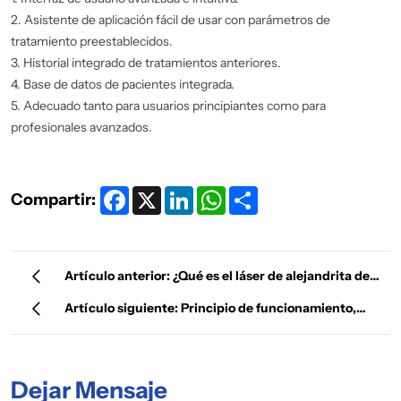
2. Asistente de aplicación fácil de usar con parámetros de
tratamiento preestablecidos.
3. Historial integrado de tratamientos anteriores.
4. Base de datos de pacientes integrada.
5. Adecuado tanto para usuarios principiantes como para
profesionales avanzados.
Facebook
X
LinkedIn
WhatsApp
Share
Compartir:
Artículo anterior: ¿Qué es el láser de alejandrita de
doble longitud de onda de 755 nm y 1064 nm?
Artículo siguiente: Principio de funcionamiento,
ventajas y funciones del dispositivo de depilación
láser de diodo 808
Dejar Mensaje