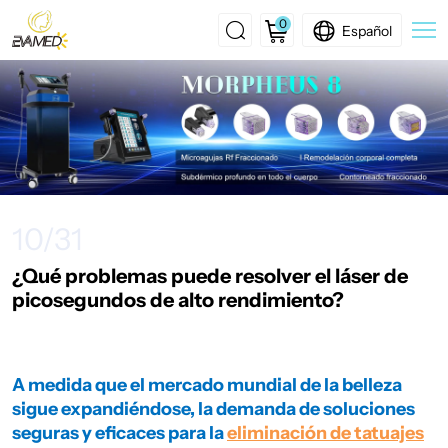
0
Español
¿Qué
problemas
puede
resolver
el
10/31
láser
de
¿Qué problemas puede resolver el láser de
picosegundos de alto rendimiento?
picosegundos
de
alto
A medida que el mercado mundial de la belleza
sigue expandiéndose, la demanda de soluciones
rendimiento?
seguras y eficaces para la
eliminación de tatuajes