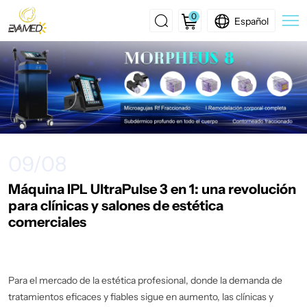
0
Español
Máquina
IPL
UltraPulse
3
en
09/08
1:
una
Máquina IPL UltraPulse 3 en 1: una revolución
para clínicas y salones de estética
revolución
comerciales
para
clínicas
y
Para el mercado de la estética profesional, donde la demanda de
tratamientos eficaces y fiables sigue en aumento, las clínicas y