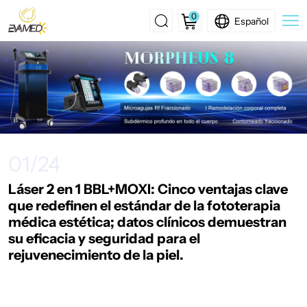
0
Español
Láser
2
en
1
BBL+MOXI:
01/24
Cinco
ventajas
Láser 2 en 1 BBL+MOXI: Cinco ventajas clave
que redefinen el estándar de la fototerapia
clave
médica estética; datos clínicos demuestran
que
su eficacia y seguridad para el
rejuvenecimiento de la piel.
redefinen
el