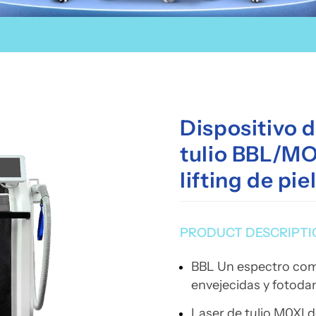
Dispositivo d
tulio BBL/MO
lifting de pie
PRODUCT DESCRIPTI
BBL Un espectro comp
envejecidas y fotod
Laser de tulio M0XI 