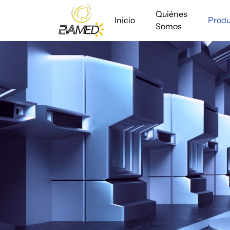
Quiénes
Inicio
Produ
Somos
Dispositivo
de
belleza
con
laser
de
tulio
BBL/MOXl