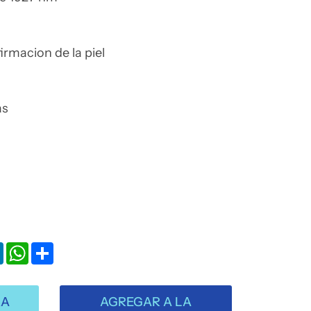
rmacion de la piel
as
k
LinkedIn
WhatsApp
Share
RA
AGREGAR A LA