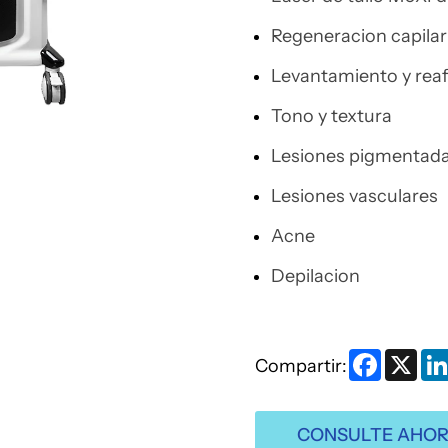
Regeneracion capilar
Levantamiento y reafi
Tono y textura
Lesiones pigmentad
Lesiones vasculares
Acne
Depilacion
Faceboo
X
Compartir:
CONSULTE AHO