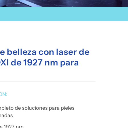
e belleza con laser de
Xl de 1927 nm para
l
ON:
leto de soluciones para pieles
anadas
de 1927 nm